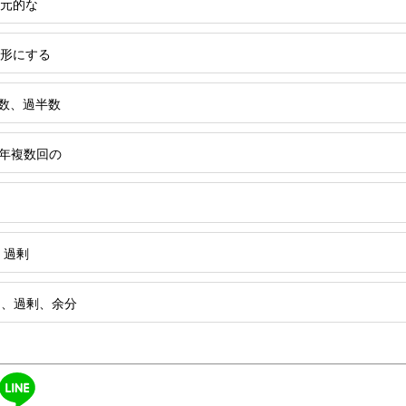
多元的な
数形にする
数、過半数
]年複数回の
、過剰
多、過剰、余分