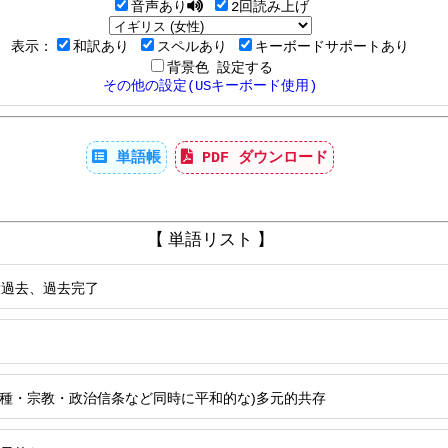
音声あり
2回読み上げ
表示：
和訳あり
スペルあり
キーボードサポートあり
背景色 設定する
その他の設定(USキーボード使用)
単語帳
PDF ダウンロード
【 単語リスト 】
大過去、過去完了
人種・宗教・政治信条など同時に平和的な)多元的共存