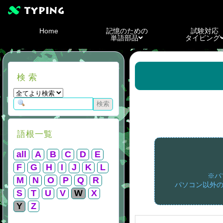
Home
記憶のための
試験対応
単語部品
タイピング
検 索
語根一覧
all
A
B
C
D
E
F
G
H
I
J
K
L
※パ
M
N
O
P
Q
R
パソコン以外の
S
T
U
V
W
X
Y
Z