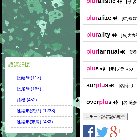
plur
alistic
[形]
plur
alize
[動]複
plur
ality
[名]大多
plur
iannual
[形
語源記憶
plu
s
[形]プラスの
接頭辞 (118)
sur
plu
s
[名]余り
接尾辞 (166)
語根 (452)
over
plu
s
[名]過
連結形(先頭) (1223)
エラー・誤表記の報告
連結形(末尾) (483)