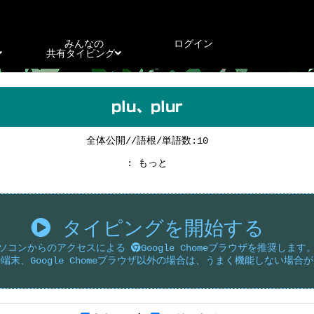
みんなの
ログイン
共有タイピング
plu、plur
全体公開//語根/単語数:10
: もっと
タイピングを開始する
ソコンからのアクセスによる
Google Chomeブラウザを推奨します
端末、Google Chomeブラウザ以外の場合は、うまく機能しない場合