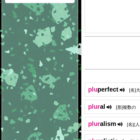
plu
perfect
[名]
plur
al
[形]複数の
plur
alism
[名](