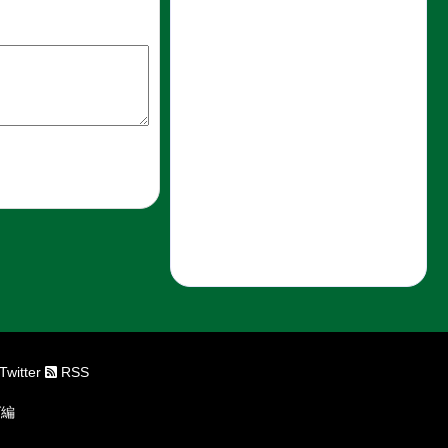
Twitter
RSS
グ編