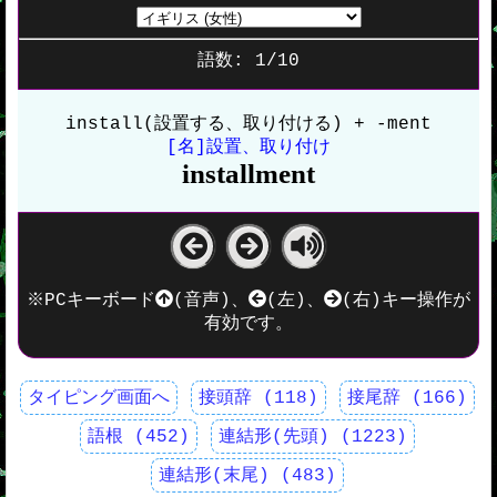
語数:
1
/
10
install(設置する、取り付ける) + -ment
[名]設置、取り付け
installment
※PCキーボード
(音声)、
(左)、
(右)キー操作が
有効です。
タイピング画面へ
接頭辞 (118)
接尾辞 (166)
語根 (452)
連結形(先頭) (1223)
連結形(末尾) (483)