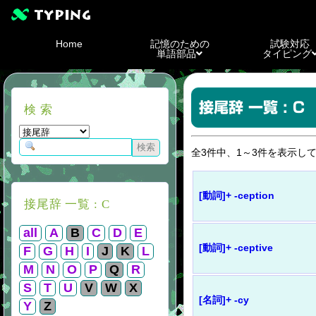
Home
記憶のための
試験対応
単語部品
タイピング
接尾辞 一覧 : C
検 索
全3件中、1～3件を表示し
[動詞]+ -ception
接尾辞 一覧 : C
all
A
B
C
D
E
[動詞]+ -ceptive
F
G
H
I
J
K
L
M
N
O
P
Q
R
S
T
U
V
W
X
[名詞]+ -cy
Y
Z