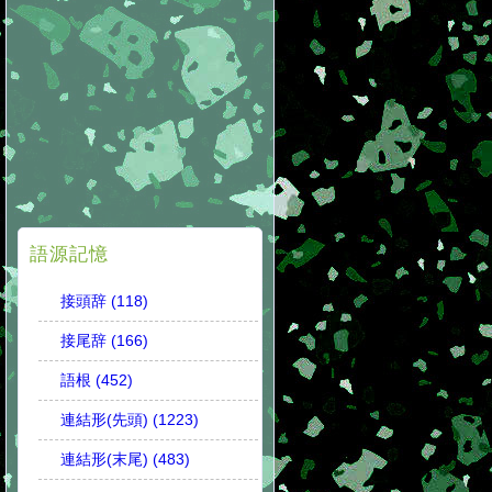
語源記憶
接頭辞 (118)
接尾辞 (166)
語根 (452)
連結形(先頭) (1223)
連結形(末尾) (483)