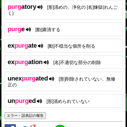
purg
atory
[形]清めの、浄化の [名]煉獄(れんご
く)
purg
e
[動]粛清する
ex
purg
ate
[動]不穏当な個所を削る
ex
purg
ation
[名]不適切な部分の削除
unex
purg
ated
[形]削除されていない、無修
正の
un
purg
ed
[形]清められていない
エラー・誤表記の報告