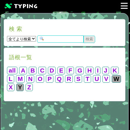
検 索
語根一覧
all
A
B
C
D
E
F
G
H
I
J
K
L
M
N
O
P
Q
R
S
T
U
V
W
X
Y
Z