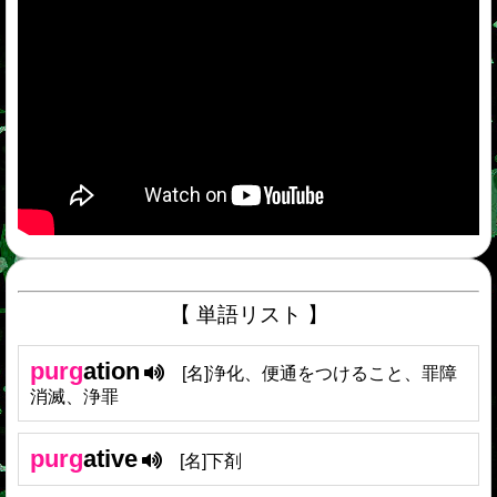
【 単語リスト 】
purg
ation
[名]浄化、便通をつけること、罪障
消滅、浄罪
purg
ative
[名]下剤