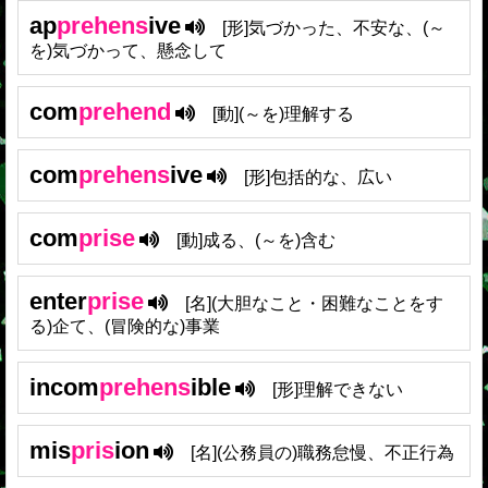
ap
prehens
ive
[形]気づかった、不安な、(～
を)気づかって、懸念して
com
prehend
[動](～を)理解する
com
prehens
ive
[形]包括的な、広い
com
prise
[動]成る、(～を)含む
enter
prise
[名](大胆なこと・困難なことをす
る)企て、(冒険的な)事業
incom
prehens
ible
[形]理解できない
mis
pris
ion
[名](公務員の)職務怠慢、不正行為