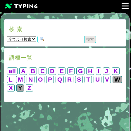
検 索
語根一覧
all
A
B
C
D
E
F
G
H
I
J
K
L
M
N
O
P
Q
R
S
T
U
V
W
X
Y
Z