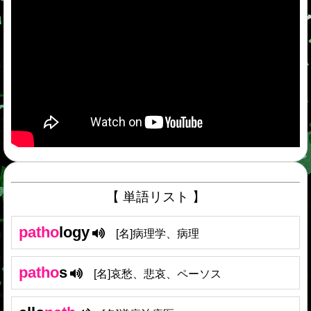
【 単語リスト 】
patho
logy
[名]病理学、病理
patho
s
[名]哀愁、悲哀、ペーソス