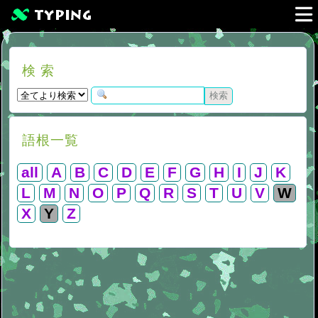
検 索
語根一覧
all
A
B
C
D
E
F
G
H
I
J
K
L
M
N
O
P
Q
R
S
T
U
V
W
X
Y
Z