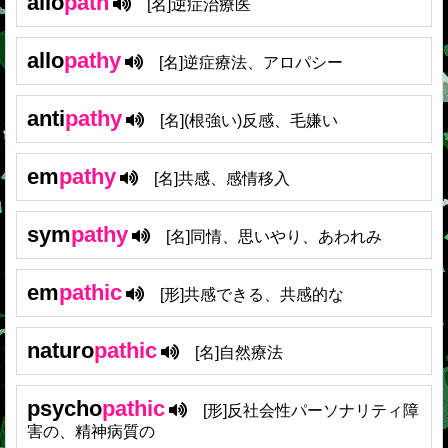
allo
path
[名]逆症治療医
allo
pathy
[名]逆症療法、アロパシー
anti
pathy
[名](根強い)反感、毛嫌い
em
pathy
[名]共感、感情移入
sym
pathy
[名]同情、思いやり、あわれみ
em
pathic
[形]共感できる、共感的な
naturo
pathic
[名]自然療法
psycho
pathic
[形]反社会性パーソナリティ障
害の、精神病質の