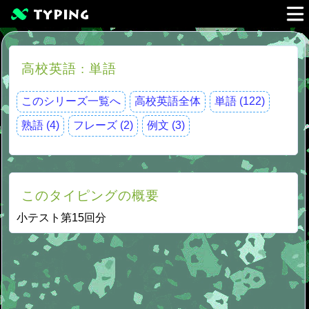
高校英語 : 単語
このシリーズ一覧へ
高校英語全体
単語 (122)
熟語 (4)
フレーズ (2)
例文 (3)
このタイピングの概要
小テスト第15回分